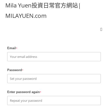
Mila Yuen投資日常官方網站|
MILAYUEN.com
Email
*
Password
*
Enter password again
*