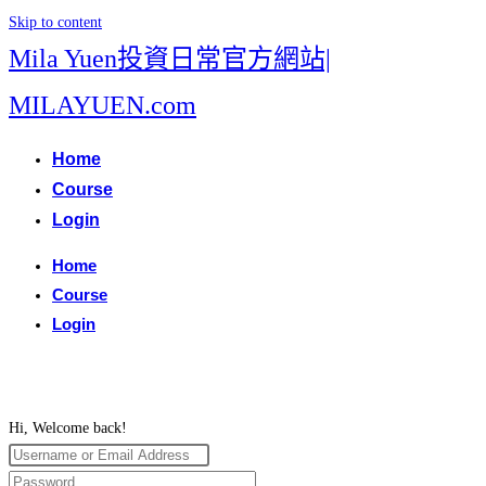
Skip to content
Mila Yuen投資日常官方網站|
MILAYUEN.com
Home
Course
Login
Home
Course
Login
Hi, Welcome back!